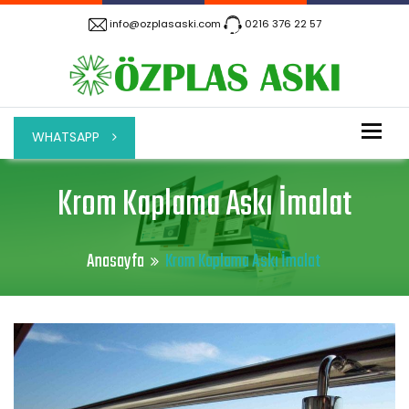
info@ozplasaski.com
0216 376 22 57
Tog
WHATSAPP
Krom Kaplama Askı İmalat
Anasayfa
Krom Kaplama Askı İmalat